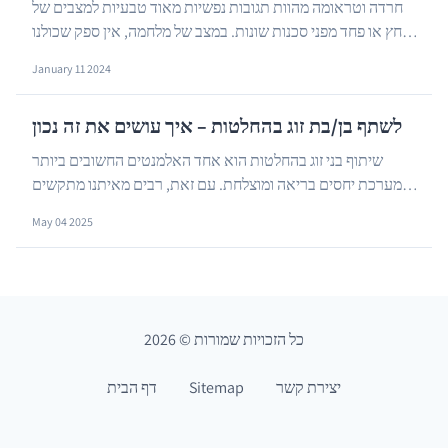
חרדה וטראומה מהוות תגובות נפשיות מאוד טבעיות למצבים של
לחץ או פחד מפני סכנות שונות. במצב של מלחמה, אין ספק שכולנו
…
חווים באופן כזה או אחר אי שקט או חרדה....
January 11 2024
לשתף בן/בת זוג בהחלטות – איך עושים את זה נכון
שיתוף בני זוג בהחלטות הוא אחד האלמנטים החשובים ביותר
במערכת יחסים בריאה ומוצלחת. עם זאת, רבים מאיתנו מתקשים
…
לעשות זאת בצורה אפקטיבית. בין אם מדובר בהחלט...
May 04 2025
כל הזכויות שמורות
©
2026
יצירת קשר
Sitemap
דף הבית