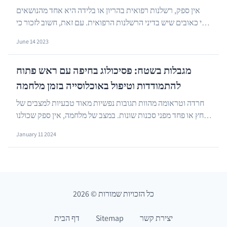
אין ספק, רשלנות רפואית בהריון או בלידה היא אחד מהנושאים
הכי כאובים שיש בדיני הרשלנות הרפואית. עם זאת, חשוב לזכור כי
…
מישהו צריך לשלם על אותן הוצאות רפואי...
June 14 2023
מגבלות בשטח: פסיכולוג בחיפה עם ראש פתוח
להתמודדות וטיפול באוכלוסייה בזמן מלחמה
חרדה וטראומה מהוות תגובות נפשיות מאוד טבעיות למצבים של
לחץ או פחד מפני סכנות שונות. במצב של מלחמה, אין ספק שכולנו
…
חווים באופן כזה או אחר אי שקט או חרדה....
January 11 2024
כל הזכויות שמורות
©
2026
יצירת קשר
Sitemap
דף הבית